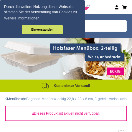
Durch die weitere Nutzung dieser Webseite
stimmen Sie der Verwendung von Cookies zu.
Weitere Informationen
Einverstanden
Kostenloser Versand!
Menüboxen
Bagasse-Menübox eckig 22,8 x 23 x 8 cm, 3-geteilt, weiss, unbedr
Dieses Produkt ist aktuell nicht verfügbar.