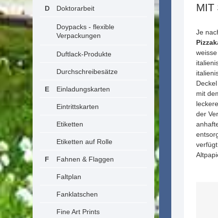
MIT
Doktorarbeit
Doypacks - flexible
Je nac
Verpackungen
Pizzak
weisse
Duftlack-Produkte
italie
Durchschreibesätze
italien
Deckel 
Einladungskarten
mit de
leckere
Eintrittskarten
der Ve
Etiketten
anhaft
entsorg
Etiketten auf Rolle
verfüg
Altpapi
Fahnen & Flaggen
Faltplan
Fanklatschen
Fine Art Prints