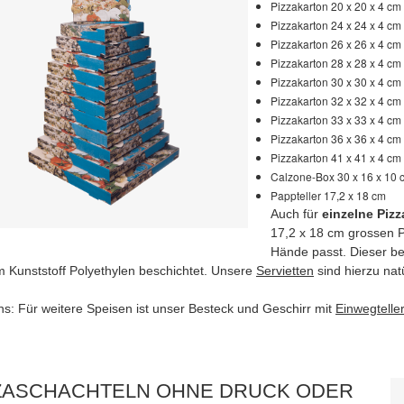
Pizzakarton 20 x 20 x 4 cm
Pizzakarton 24 x 24 x 4 cm
Pizzakarton 26 x 26 x 4 cm
Pizzakarton 28 x 28 x 4 cm
Pizzakarton 30 x 30 x 4 cm
Pizzakarton 32 x 32 x 4 cm
Pizzakarton 33 x 33 x 4 cm
Pizzakarton 36 x 36 x 4 cm
Pizzakarton 41 x 41 x 4 cm
Calzone-Box 30 x 16 x 10 
Pappteller 17,2 x 18 cm
Auch für
einzelne Piz
17,2 x 18 cm grossen Pa
Hände passt. Dieser bes
m Kunststoff Polyethylen beschichtet. Unsere
Servietten
sind hierzu nat
ns: Für weitere Speisen ist unser Besteck und Geschirr mit
Einwegtelle
ZASCHACHTELN OHNE DRUCK ODER