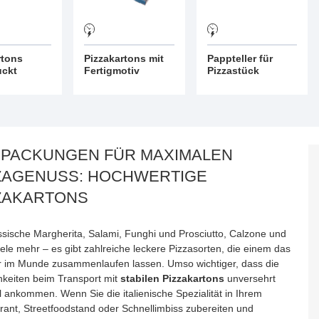
rtons
Pizzakartons mit
Pappteller für
uckt
Fertigmotiv
Pizzastück
PACKUNGEN FÜR MAXIMALEN
ZAGENUSS: HOCHWERTIGE
ZAKARTONS
ssische Margherita, Salami, Funghi und Prosciutto, Calzone und
ele mehr – es gibt zahlreiche leckere Pizzasorten, die einem das
 im Munde zusammenlaufen lassen. Umso wichtiger, dass die
chkeiten beim Transport mit
stabilen Pizzakartons
unversehrt
l ankommen. Wenn Sie die italienische Spezialität in Ihrem
rant, Streetfoodstand oder Schnellimbiss zubereiten und