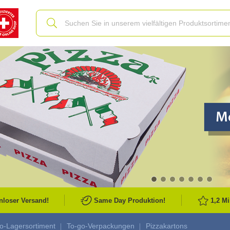
Slide
nloser Versand!
Same Day Produktion!
1,2 M
o-Lagersortiment
To-go-Verpackungen
Pizzakartons