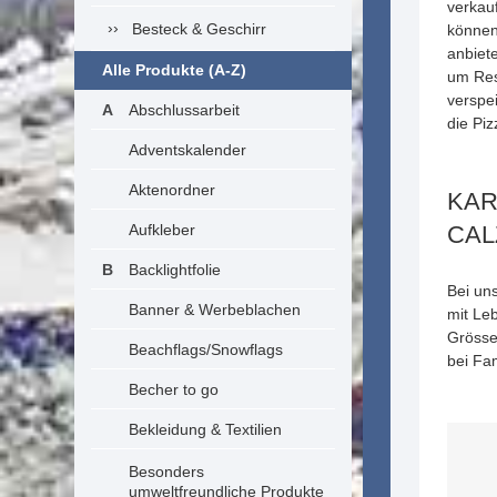
verkauf
Besteck & Geschirr
können
anbiet
Alle Produkte (A-Z)
um Res
verspe
Abschlussarbeit
die Piz
Adventskalender
Aktenordner
KAR
Aufkleber
CAL
Backlightfolie
Bei uns
Banner & Werbeblachen
mit Le
Grösse
Beachflags/Snowflags
bei Fam
Becher to go
Bekleidung & Textilien
Besonders
umweltfreundliche Produkte