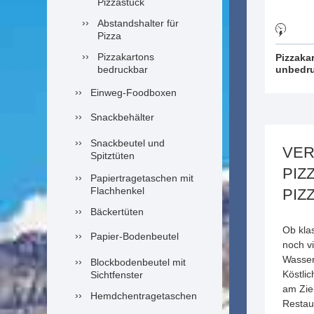
Pizzastück
Abstandshalter für
Pizza
Pizzakartons
Pizzaka
bedruckbar
unbedr
Einweg-Foodboxen
Snackbehälter
Snackbeutel und
VER
Spitztüten
PIZ
Papiertragetaschen mit
Flachhenkel
PIZ
Bäckertüten
Ob kla
Papier-Bodenbeutel
noch vi
Wasser
Blockbodenbeutel mit
Köstli
Sichtfenster
am Zie
Hemdchentragetaschen
Restau