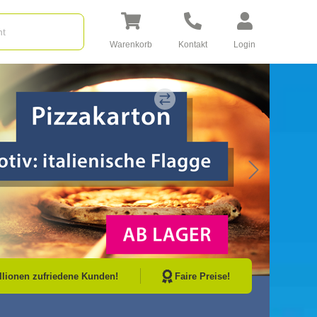
Warenkorb
Kontakt
Login
Go to Next Sli
illionen zufriedene Kunden!
Faire Preise!