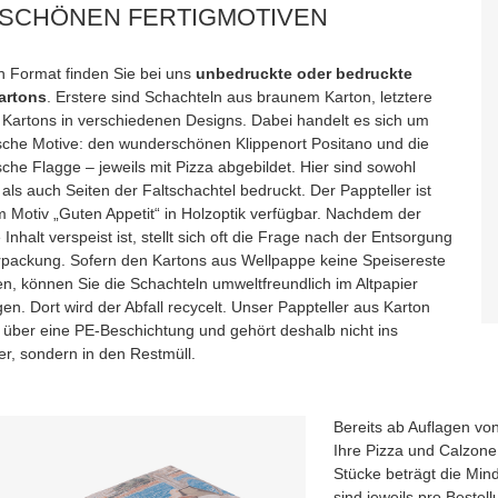
 SCHÖNEN FERTIGMOTIVEN
h Format finden Sie bei uns
unbedruckte oder bedruckte
artons
. Erstere sind Schachteln aus braunem Karton, letztere
 Kartons in verschiedenen Designs. Dabei handelt es sich um
nische Motive: den wunderschönen Klippenort Positano und die
ische Flagge – jeweils mit Pizza abgebildet. Hier sind sowohl
als auch Seiten der Faltschachtel bedruckt. Der Pappteller ist
m Motiv „Guten Appetit“ in Holzoptik verfügbar. Nachdem der
 Inhalt verspeist ist, stellt sich oft die Frage nach der Entsorgung
rpackung. Sofern den Kartons aus Wellpappe keine Speisereste
en, können Sie die Schachteln umweltfreundlich im Altpapier
en. Dort wird der Abfall recycelt. Unser Pappteller aus Karton
t über eine PE-Beschichtung und gehört deshalb nicht ins
er, sondern in den Restmüll.
Bereits ab Auflagen vo
Ihre Pizza und Calzone 
Stücke beträgt die Min
sind jeweils pro Bestel