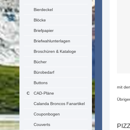
Bierdeckel
Blöcke
Briefpapier
Briefwahlunterlagen
Broschüren & Kataloge
Bücher
Bürobedarf
Buttons
mit de
CAD-Pläne
Übrige
Calanda Broncos Fanartikel
Couponbogen
Couverts
PIZ