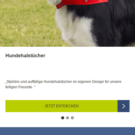
Kerzen
stücher im eigenen Design für unsere
„Bei Hochzeit, Taufe und Co sorge
festliche Stimmung.“
NTDECKEN
JETZT D