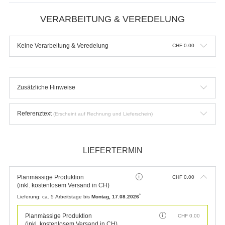
VERARBEITUNG & VEREDELUNG
Keine Verarbeitung & Veredelung
CHF
0.00
Zusätzliche Hinweise
Referenztext
(Erscheint auf Rechnung und Lieferschein)
LIEFERTERMIN
Planmässige Produktion
CHF
0.00
(inkl. kostenlosem Versand in CH)
*
Lieferung:
ca. 5 Arbeitstage bis
Montag, 17.08.2026
Planmässige Produktion
CHF
0.00
(inkl. kostenlosem Versand in CH)