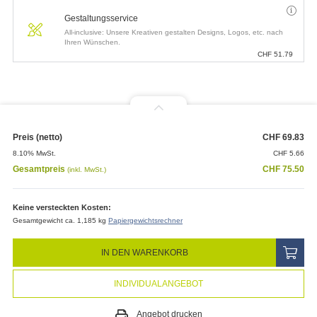
Gestaltungsservice
All-inclusive: Unsere Kreativen gestalten Designs, Logos, etc. nach
Ihren Wünschen.
CHF
51.79
Preis (netto)
CHF
69.83
8.10% MwSt.
CHF
5.66
Gesamtpreis
CHF
75.50
(inkl. MwSt.)
Keine versteckten Kosten:
Gesamtgewicht ca. 1,185 kg
Papiergewichtsrechner
IN DEN WARENKORB
INDIVIDUALANGEBOT
Angebot drucken