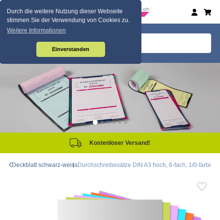
Durch die weitere Nutzung dieser Webseite
stimmen Sie der Verwendung von Cookies zu.
Weitere Informationen
Einverstanden
tenloser Versand!
Sam
Deckblatt schwarz-weiss
Durchschreibesätze DIN A3 hoch, 6-fach, 1/0-farbig