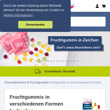
Durch die weitere Nutzung dieser Webseite
stimmen Sie der Verwendung von Cookies zu.
Weitere Informationen
Einverstanden
and!
Same Day Produkt
Gummibärchen & Fruchtgummi
Fruchtgummis in verschiedenen Formen
Fruchtgummis in
verschiedenen Formen