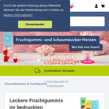
Durch die weitere Nutzung dieser Webseite
stimmen Sie der Verwendung von Cookies zu.
Weitere Informationen
Einverstanden
Kostenloser Versand!
Fruchtgummi im
Gummibärchen & Fruchtgummi
Folienbeutel
Leckere Fruchtgummis
im bedruckten