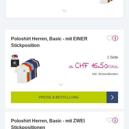
Poloshirt Herren, Basic - mit EINER
Stickposition
1 Seite
CHF 16.50
ab
/Stck.
inkl. Versandkosten
Endformat (bedruckte Fläche):
100 x 100 mm
Seitigkeit:
1-seitig (eine Position bestickt)
Farbigkeit:
Mehrfarbig bestickt, mit max.12 Farben bestickt
PREISE & BESTELLUNG
Poloshirt Herren, Basic - mit ZWEI
Stickpositionen