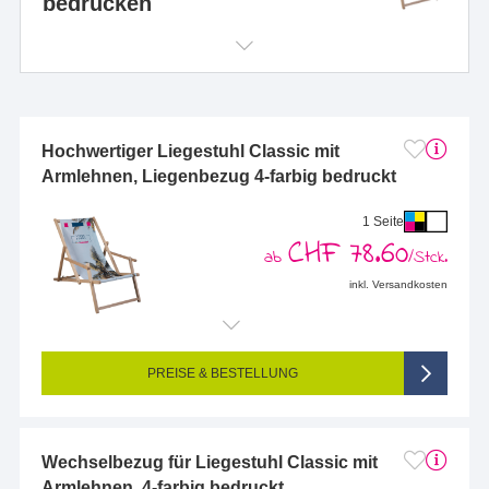
bedrucken
Hochwertiger Liegestuhl Classic mit
Armlehnen, Liegenbezug 4-farbig bedruckt
1 Seite
CHF 78.60
ab
/Stck.
inkl. Versandkosten
Endformat (bedruckte Fläche):
430 x 1470 mm
Seitigkeit:
1-seitig (Vorderseite bedruckt, Rückseite unbedruckt)
Farbigkeit:
4/0-farbig CMYK (vollfarbig bedruckt)
PREISE & BESTELLUNG
Wechselbezug für Liegestuhl Classic mit
Armlehnen, 4-farbig bedruckt