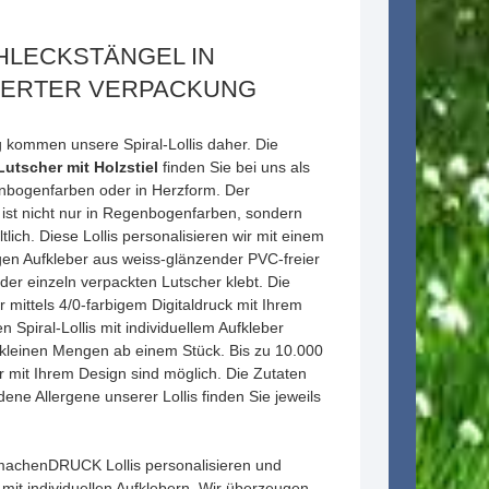
HLECKSTÄNGEL IN
IERTER VERPACKUNG
g kommen unsere Spiral-Lollis daher. Die
utscher mit Holzstiel
finden Sie bei uns als
enbogenfarben oder in Herzform. Der
i ist nicht nur in Regenbogenfarben, sondern
tlich. Diese Lollis personalisieren wir mit einem
en Aufkleber aus weiss-glänzender PVC-freier
e der einzeln verpackten Lutscher klebt. Die
 mittels 4/0-farbigem Digitaldruck mit Ihrem
n Spiral-Lollis mit individuellem Aufkleber
n kleinen Mengen ab einem Stück. Bis zu 10.000
r mit Ihrem Design sind möglich. Die Zutaten
ene Allergene unserer Lollis finden Sie jeweils
RmachenDRUCK Lollis personalisieren und
it individuellen Aufklebern. Wir überzeugen