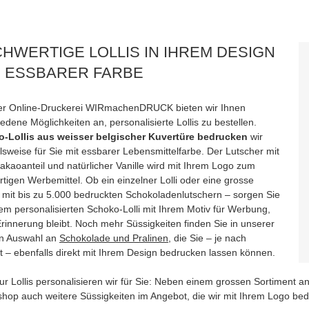
HWERTIGE LOLLIS IN IHREM DESIGN
 ESSBARER FARBE
rer Online-Druckerei WIRmachenDRUCK bieten wir Ihnen
edene Möglichkeiten an, personalisierte Lollis zu bestellen.
-Lollis aus weisser belgischer Kuvertüre bedrucken
wir
lsweise für Sie mit essbarer Lebensmittelfarbe. Der Lutscher mit
akaoanteil und natürlicher Vanille wird mit Ihrem Logo zum
rtigen Werbemittel. Ob ein einzelner Lolli oder eine grosse
mit bis zu 5.000 bedruckten Schokoladenlutschern – sorgen Sie
em personalisierten Schoko-Lolli mit Ihrem Motiv für Werbung,
Erinnerung bleibt. Noch mehr Süssigkeiten finden Sie in unserer
n Auswahl an
Schokolade und Pralinen
, die Sie – je nach
t – ebenfalls direkt mit Ihrem Design bedrucken lassen können.
ur Lollis personalisieren wir für Sie: Neben einem grossen Sortiment a
shop auch weitere Süssigkeiten im Angebot, die wir mit Ihrem Logo be