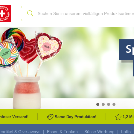
Slide
nloser Versand!
Same Day Produktion!
1,2 M
artikel & Give-aways
Essen & Trinken
Süsse Werbung
Lollis