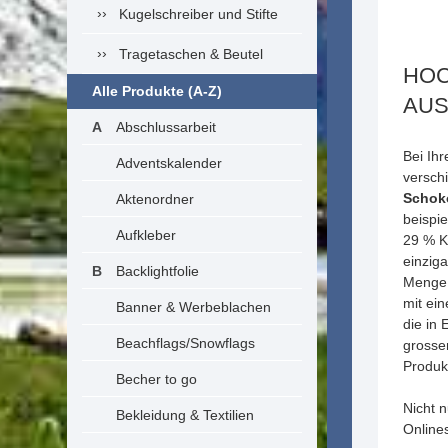
Kugelschreiber und Stifte
Tragetaschen & Beutel
HOC
Alle Produkte (A-Z)
AUS
Abschlussarbeit
Bei Ih
Adventskalender
verschi
Schoko
Aktenordner
beispie
Aufkleber
29 % K
einziga
Backlightfolie
Menge 
mit ein
Banner & Werbeblachen
die in 
Beachflags/Snowflags
grosse
Produk
Becher to go
Nicht n
Bekleidung & Textilien
Online