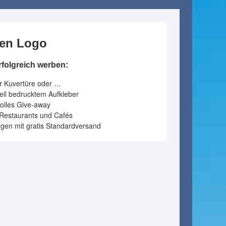
llen Logo
erfolgreich werben:
er Kuvertüre oder …
uell bedrucktem Aufkleber
olles Give-away
 Restaurants und Cafés
engen mit gratis Standardversand