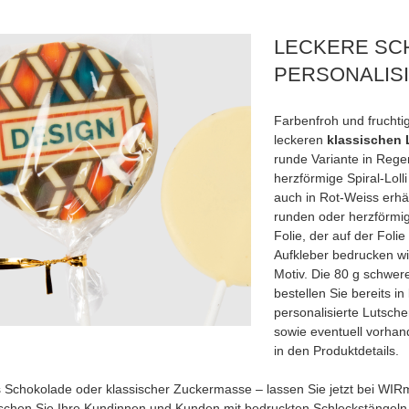
LECKERE SC
PERSONALIS
Farbenfroh und fruchti
leckeren
klassischen L
runde Variante in Reg
herzförmige Spiral-Loll
auch in Rot-Weiss erhäl
runden oder herzförmig
Folie, der auf der Foli
Aufkleber bedrucken wir
Motiv. Die 80 g schwere
bestellen Sie bereits i
personalisierte Lutsche
sowie eventuell vorhand
in den Produktdetails.
 Schokolade oder klassischer Zuckermasse – lassen Sie jetzt bei WI
schen Sie Ihre Kundinnen und Kunden mit bedruckten Schleckstängeln m