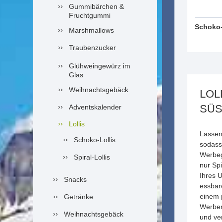
Gummibärchen &
Fruchtgummi
Schoko-
Marshmallows
Traubenzucker
Glühweingewürz im
Glas
Weihnachtsgebäck
LOL
SÜ
Adventskalender
Lollis
Lassen
Schoko-Lollis
sodass
Werbeg
Spiral-Lollis
nur Spi
Ihres 
Snacks
essbar
einem 
Getränke
Werbem
Weihnachtsgebäck
und ve