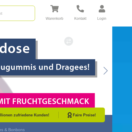
Warenkorb
Kontakt
Login
Go to Next Sli
illionen zufriedene Kunden!
Faire Preise!
es & Bonbons