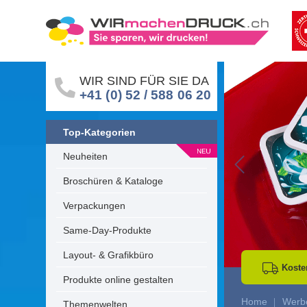
WIR SIND FÜR SIE DA
+41 (0) 52 / 588 06 20
Top-Kategorien
Neuheiten
Go to Previous 
Broschüren & Kataloge
Verpackungen
Same-Day-Produkte
Layout- & Grafikbüro
Koste
Produkte online gestalten
Home
Werbe
Themenwelten