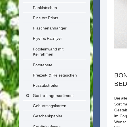
Fanklatschen
Fine Art Prints
Flaschenanhänger
Flyer & Falzflyer
Fotoleinwand mit
Keilrahmen
Fototapete
BON
Freizeit- & Reisetaschen
BE
Fussabstreifer
Gastro-Lagersortiment
Bei al
Sortim
Geburtstagskarten
Gestal
Geschenkpapier
im Cor
Wunschm
Getränkedosen