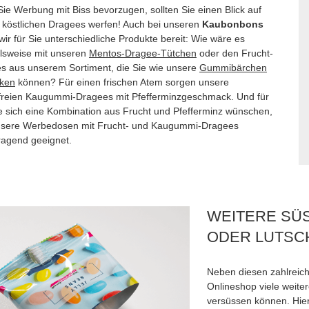
ie Werbung mit Biss bevorzugen, sollten Sie einen Blick auf
 köstlichen Dragees werfen! Auch bei unseren
Kaubonbons
wir für Sie unterschiedliche Produkte bereit: Wie wäre es
elsweise mit unseren
Mentos-Dragee-Tütchen
oder den Frucht-
s aus unserem Sortiment, die Sie wie unsere
Gummibärchen
ken
können? Für einen frischen Atem sorgen unsere
freien Kaugummi-Dragees mit Pfefferminzgeschmack. Und für
die sich eine Kombination aus Frucht und Pfefferminz wünschen,
nsere Werbedosen mit Frucht- und Kaugummi-Dragees
ragend geeignet.
WEITERE SÜ
ODER LUTSC
Neben diesen zahlreic
Onlineshop viele weiter
versüssen können. Hier