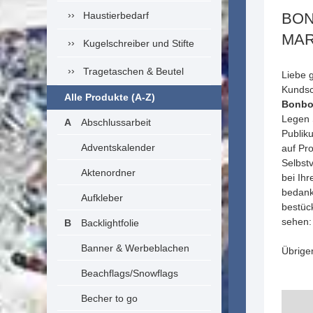
Haustierbedarf
BON
MAR
Kugelschreiber und Stifte
Tragetaschen & Beutel
Liebe 
Kundsc
Alle Produkte (A-Z)
Bonbo
Legen 
Abschlussarbeit
Publik
Adventskalender
auf Pr
Selbst
Aktenordner
bei Ihr
bedank
Aufkleber
bestüc
sehen:
Backlightfolie
Banner & Werbeblachen
Übrige
Beachflags/Snowflags
Becher to go