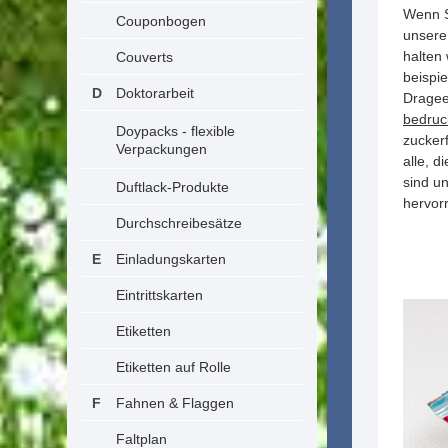
Wenn S
Couponbogen
unsere
halten 
Couverts
beispi
Doktorarbeit
Dragee
bedruc
Doypacks - flexible
zucker
Verpackungen
alle, 
sind u
Duftlack-Produkte
hervor
Durchschreibesätze
Einladungskarten
Eintrittskarten
Etiketten
Etiketten auf Rolle
Fahnen & Flaggen
Faltplan