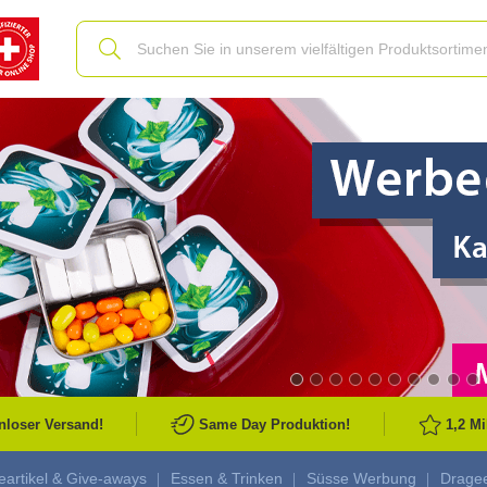
Slide
nloser Versand!
Same Day Produktion!
1,2 M
artikel & Give-aways
Essen & Trinken
Süsse Werbung
Drage