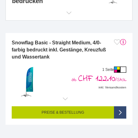
bedrucken
Snowflag Basic - Straight Medium, 4/0-
farbig bedruckt inkl. Gestänge, Kreuzfuß
und Wassertank
1 Seite
CHF 122.10
ab
/Stck.
inkl. Versandkosten
Endformat (bedruckte Fläche):
2530 x 730 mm
Seitigkeit:
1-seitig (Vorderseite bedruckt, Rückseite unbedruckt)
Farbigkeit:
4/0-farbig CMYK (vollfarbig bedruckt)
PREISE & BESTELLUNG