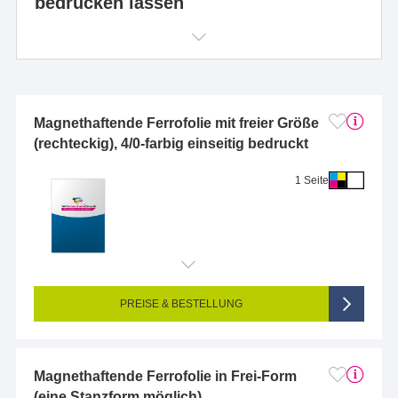
bedrucken lassen
Magnethaftende Ferrofolie mit freier Größe
(rechteckig), 4/0-farbig einseitig bedruckt
1 Seite
Endformat (bedruckte Fläche):
10 x 10 cm
Seitigkeit:
1-seitig (Vorderseite bedruckt, Rückseite unbedruckt)
Farbigkeit:
4/0-farbig CMYK (vollfarbig bedruckt)
PREISE & BESTELLUNG
Magnethaftende Ferrofolie in Frei-Form
(eine Stanzform möglich)