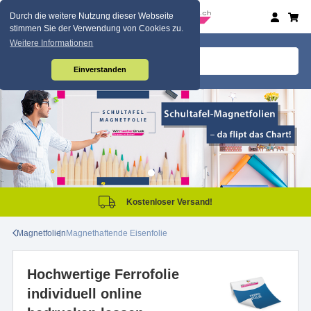
Durch die weitere Nutzung dieser Webseite
stimmen Sie der Verwendung von Cookies zu.
Weitere Informationen
Einverstanden
Kostenloser Versand!
Magnetfolien
Magnethaftende Eisenfolie
Hochwertige Ferrofolie
individuell online