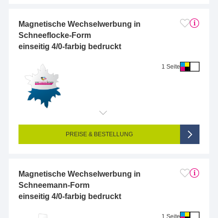
Magnetische Wechselwerbung in
Schneeflocke-Form
einseitig 4/0-farbig bedruckt
1 Seite
Endformat (bedruckte Fläche):
2 x 2 cm
Seitigkeit:
1-seitig (Vorderseite bedruckt, Rückseite unbedruckt)
Farbigkeit:
4/0-farbig CMYK (vollfarbig bedruckt)
PREISE & BESTELLUNG
Magnetische Wechselwerbung in
Schneemann-Form
einseitig 4/0-farbig bedruckt
1 Seite