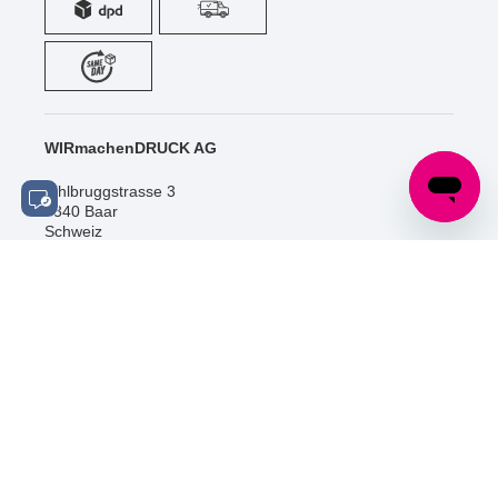
WIRmachenDRUCK AG
Sihlbruggstrasse 3
6340 Baar
Schweiz
Tel.: +41 (0) 52 / 588 06 20
info@wir-machen-druck.ch
SOCIAL MEDIA
ZERTIFIZIERUNGEN