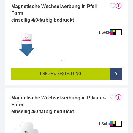
Magnetische Wechselwerbung in Pfeil-
Form
einseitig 4/0-farbig bedruckt
1 Seite
Endformat (bedruckte Fläche):
2 x 2 cm
Seitigkeit:
1-seitig (Vorderseite bedruckt, Rückseite unbedruckt)
Farbigkeit:
4/0-farbig CMYK (vollfarbig bedruckt)
PREISE & BESTELLUNG
Magnetische Wechselwerbung in Pflaster-
Form
einseitig 4/0-farbig bedruckt
1 Seite