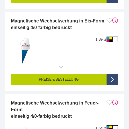
Magnetische Wechselwerbung in Eis-Form
einseitig 4/0-farbig bedruckt
1 Seite
Endformat (bedruckte Fläche):
2 x 2 cm
Seitigkeit:
1-seitig (Vorderseite bedruckt, Rückseite unbedruckt)
Farbigkeit:
4/0-farbig CMYK (vollfarbig bedruckt)
PREISE & BESTELLUNG
Magnetische Wechselwerbung in Feuer-
Form
einseitig 4/0-farbig bedruckt
1 Seite