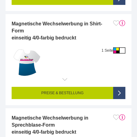
Magnetische Wechselwerbung in Shirt-
Form
einseitig 4/0-farbig bedruckt
1 Seite
Endformat (bedruckte Fläche):
2 x 2 cm
Seitigkeit:
1-seitig (Vorderseite bedruckt, Rückseite unbedruckt)
Farbigkeit:
4/0-farbig CMYK (vollfarbig bedruckt)
PREISE & BESTELLUNG
Magnetische Wechselwerbung in
Sprechblase-Form
einseitig 4/0-farbig bedruckt