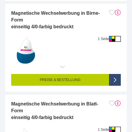
Magnetische Wechselwerbung in Birne-
Form
einseitig 4/0-farbig bedruckt
1 Seite
Endformat (bedruckte Fläche):
2 x 2 cm
Seitigkeit:
1-seitig (Vorderseite bedruckt, Rückseite unbedruckt)
Farbigkeit:
4/0-farbig CMYK (vollfarbig bedruckt)
PREISE & BESTELLUNG
Magnetische Wechselwerbung in Blatt-
Form
einseitig 4/0-farbig bedruckt
1 Seite