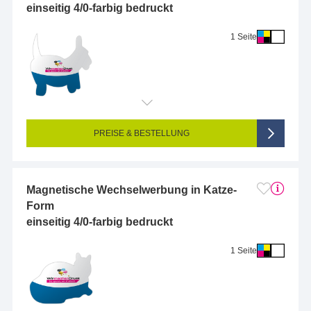
einseitig 4/0-farbig bedruckt
1 Seite
Endformat (bedruckte Fläche):
2 x 2 cm
Seitigkeit:
1-seitig (Vorderseite bedruckt, Rückseite unbedruckt)
Farbigkeit:
4/0-farbig CMYK (vollfarbig bedruckt)
PREISE & BESTELLUNG
Magnetische Wechselwerbung in Katze-
Form
einseitig 4/0-farbig bedruckt
1 Seite