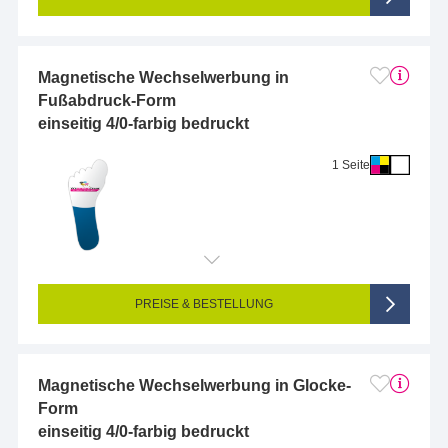
Magnetische Wechselwerbung in
Fußabdruck-Form
einseitig 4/0-farbig bedruckt
1 Seite
Endformat (bedruckte Fläche):
2 x 2 cm
Seitigkeit:
1-seitig (Vorderseite bedruckt, Rückseite unbedruckt)
Farbigkeit:
4/0-farbig CMYK (vollfarbig bedruckt)
PREISE & BESTELLUNG
Magnetische Wechselwerbung in Glocke-
Form
einseitig 4/0-farbig bedruckt