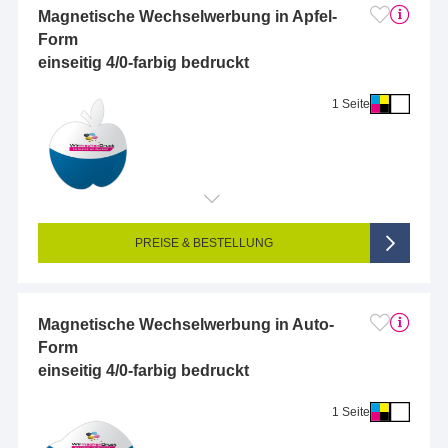
Magnetische Wechselwerbung in Apfel-
Form
einseitig 4/0-farbig bedruckt
1 Seite
Endformat (bedruckte Fläche):
2 x 2 cm
Seitigkeit:
1-seitig (Vorderseite bedruckt, Rückseite unbedruckt)
Farbigkeit:
4/0-farbig CMYK (vollfarbig bedruckt)
PREISE & BESTELLUNG
Magnetische Wechselwerbung in Auto-
Form
einseitig 4/0-farbig bedruckt
1 Seite