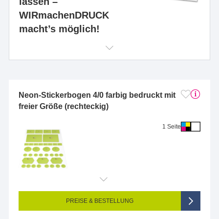
lassen –
WIRmachenDRUCK
macht’s möglich!
Neon-Stickerbogen 4/0 farbig bedruckt mit
freier Größe (rechteckig)
1 Seite
Endformat (bedruckte Fläche):
5.5 x 5.5 cm
Seitigkeit:
1-seitig (Vorderseite bedruckt, Rückseite unbedruckt)
Farbigkeit:
4/0-farbig CMYK (vollfarbig bedruckt)
PREISE & BESTELLUNG