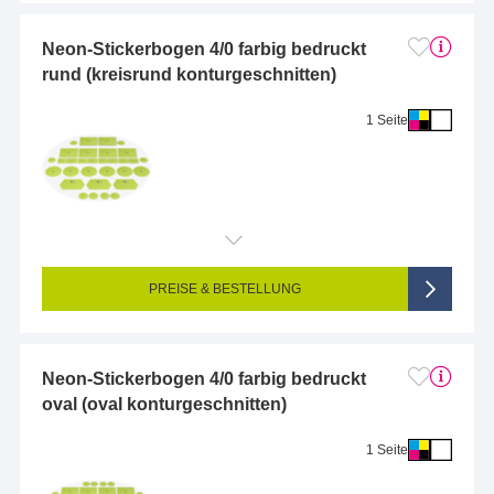
Neon-Stickerbogen 4/0 farbig bedruckt
rund (kreisrund konturgeschnitten)
1 Seite
Endformat (bedruckte Fläche):
5.5 x 5.5 cm
Seitigkeit:
1-seitig (Vorderseite bedruckt, Rückseite unbedruckt)
Farbigkeit:
4/0-farbig CMYK (vollfarbig bedruckt)
PREISE & BESTELLUNG
Neon-Stickerbogen 4/0 farbig bedruckt
oval (oval konturgeschnitten)
1 Seite