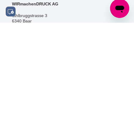
WIRmachenDRUCK AG
Sihlbruggstrasse 3
6340 Baar
Schweiz
Tel.: +41 (0) 52 / 588 06 20
info@wir-machen-druck.ch
SOCIAL MEDIA
ZERTIFIZIERUNGEN