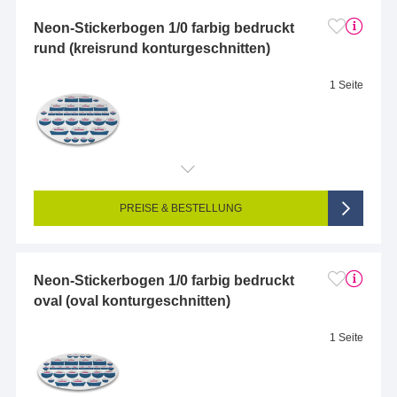
Neon-Stickerbogen 1/0 farbig bedruckt
rund (kreisrund konturgeschnitten)
1 Seite
Endformat (bedruckte Fläche):
5.5 x 5.5 cm
Seitigkeit:
1-seitig (Vorderseite bedruckt, Rückseite unbedruckt)
Farbigkeit:
1/0-farbig (schwarz/weiss bedruckt)
PREISE & BESTELLUNG
Neon-Stickerbogen 1/0 farbig bedruckt
oval (oval konturgeschnitten)
1 Seite