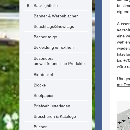
Backlightfolie
bestim
eigene
Banner & Werbeblachen
Ausser
Beachflags/Snowflags
versch
eine we
Becher to go
wählen
Bekleidung & Textilien
wieder
hitzefe
Besonders
bis +70
umweltfreundliche Produkte
wäre e
Bierdeckel
Übrige
mit Tex
Blöcke
Briefpapier
Briefwahlunterlagen
Broschüren & Kataloge
Bücher