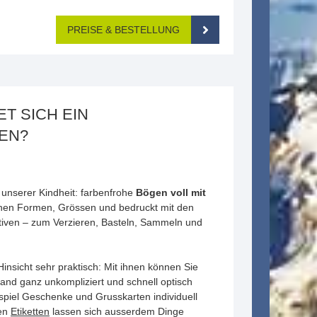
PREISE & BESTELLUNG
T SICH EIN
EN?
t unserer Kindheit: farbenfrohe
Bögen voll mit
nen Formen, Grössen und bedruckt mit den
tiven – zum Verzieren, Basteln, Sammeln und
i Hinsicht sehr praktisch: Mit ihnen können Sie
nd ganz unkompliziert und schnell optisch
piel Geschenke und Grusskarten individuell
den
Etiketten
lassen sich ausserdem Dinge