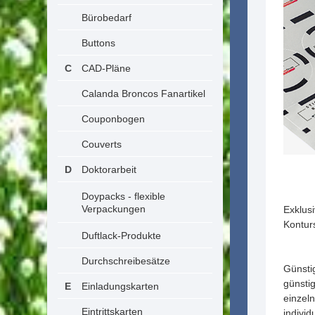
Bürobedarf
Buttons
CAD-Pläne
Calanda Broncos Fanartikel
Couponbogen
Couverts
Doktorarbeit
Doypacks - flexible
Verpackungen
Exklus
Kontur
Duftlack-Produkte
Durchschreibesätze
Günsti
günstig
Einladungskarten
einzeln
Eintrittskarten
indivi