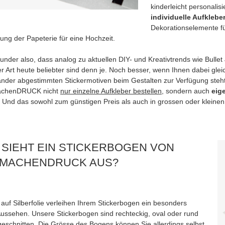
kinderleicht personali
individuelle Aufkleb
Dekorationselemente für
ung der Papeterie für eine Hochzeit.
nder also, dass analog zu aktuellen DIY- und Kreativtrends wie Bullet J
her Art heute beliebter sind denn je. Noch besser, wenn Ihnen dabei g
ander abgestimmten Stickermotiven beim Gestalten zur Verfügung steht
chenDRUCK nicht
nur einzelne Aufkleber bestellen
, sondern auch
eig
. Und das sowohl zum günstigen Preis als auch in grossen oder kleinen
 SIEHT EIN STICKERBOGEN VON
MACHENDRUCK AUS?
 auf Silberfolie verleihen Ihrem Stickerbogen ein besonders
Aussehen. Unsere Stickerbogen sind rechteckig, oval oder rund
geschnitten. Die Grösse des Bogens können Sie allerdings selbst