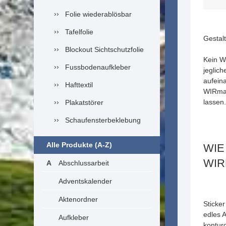
Folie wiederablösbar
Tafelfolie
Gestalt
Blockout Sichtschutzfolie
Kein Wu
Fussbodenaufkleber
jeglic
aufein
Hafttextil
WIRma
lassen
Plakatstörer
Schaufensterbeklebung
Alle Produkte (A-Z)
WIE
WIR
Abschlussarbeit
Adventskalender
Aktenordner
Sticker
edles 
Aufkleber
kontur