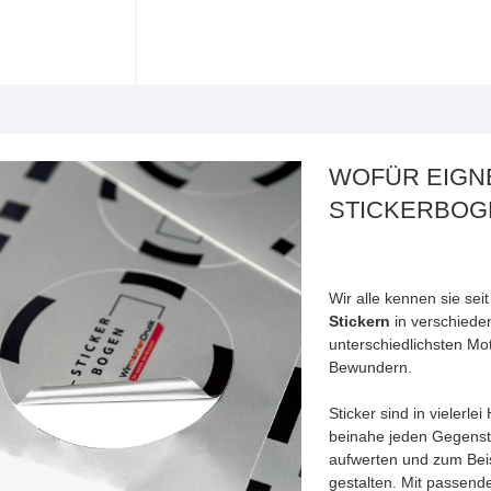
WOFÜR EIGNE
STICKERBOG
Wir alle kennen sie sei
Stickern
in verschiede
unterschiedlichsten Mo
Bewundern.
Sticker sind in vielerle
beinahe jeden Gegensta
aufwerten und zum Beis
gestalten. Mit passen