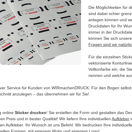
Die Möglichkeiten für d
sind dabei schier gren
anlegen können und wei
Druckdaten für Ihr Wun
immer in der Druckdate
können Sie sich unser
Fragen sind wir natürli
Für die einzelnen Stick
vektorisierte Konturlinie
Volltonfarbe ein, die Si
nennen und welche aus
iver Service für Kunden von WIRmachenDRUCK: Für den Bogen selbst br
schnitt anzulegen – das übernehmen wir für Sie!
g online
Sticker drucken
! Sie erstellen die Form und gestalten das D
en Preis und in bester Qualität! Wir liefern Ihre individuellen
Aufkleber
i
en Aufkleber. Ihr Wunsch ist uns Befehl: Wir bedrucken Ihre individuel
duellen Formen, mit eigenem Motiv und eigenem Logo!