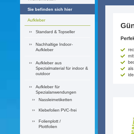
Sie befinden sich hier
Aufkleber
Gün
Standard & Topseller
Perfe
Nachhaltige Indoor-
rec
Aufkleber
mit
bed
Aufkleber aus
als
Spezialmaterial für indoor &
outdoor
ide
Aufkleber für
Spezialanwendungen
Nassleimetiketten
Klebefolien PVC-frei
Folienplott /
Plottfolien