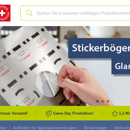
Slide
nloser Versand!
Same Day Produktion!
1,2 M
eber
Aufkleber für Spezialanwendungen
Stickerbogen
Stickerbo