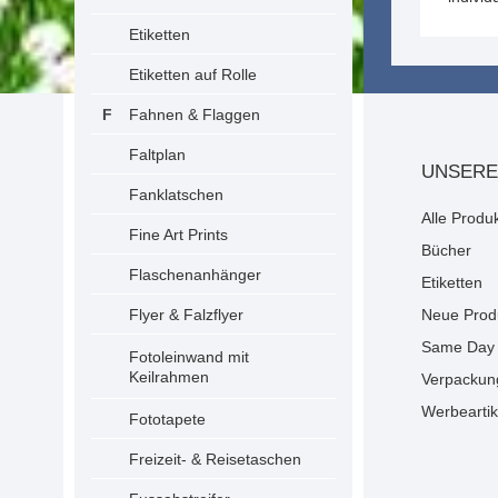
Etiketten
Etiketten auf Rolle
Fahnen & Flaggen
Faltplan
UNSERE
Fanklatschen
Alle Produ
Fine Art Prints
Bücher
Flaschenanhänger
Etiketten
Flyer & Falzflyer
Neue Prod
Same Day 
Fotoleinwand mit
Keilrahmen
Verpackun
Werbeartik
Fototapete
Freizeit- & Reisetaschen