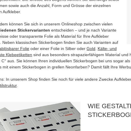
men sowie auch die Anzahl, Form und Grösse der einzelnen
n Aufkleber.
dem können Sie sich in unserem Onlineshop zwischen vielen
iedenen Stickervarianten
entscheiden – und je nach Variante
isse oder transparente Folie als Material für Ihre Aufkleber
. Neben klassischen Stickerbogen finden Sie auch Varianten auf
ablösbarer Folie
oder einer Folie in Silber oder
Gold
.
Kälte- und
ste Klebeetiketten
sind aus besonders strapazierfähigem Material und 
 C° aus. Sie können Ihren individuellen Stickerbogen bei uns sogar al
s mit einem Stickerbogen in grellen Neonfarben? Damit fällt Ihre Wer
ns: In unserem Shop finden Sie noch für viele andere Zwecke Aufkleber
tilstruktur
.
WIE GESTALT
STICKERBOG