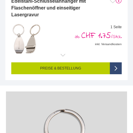
Edelstahl-Schlüsselanhänger mit
Flaschenöffner und einseitiger
Lasergravur
1 Seite
CHF 1.75
ab
/Stck.
inkl. Versandkosten
Endformat (bedruckte Fläche):
10 x 25 mm
Seitigkeit:
1-seitig (Vorderseite graviert, Rückseite nicht graviert)
Farbigkeit:
Einseitig graviert
PREISE & BESTELLUNG