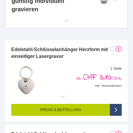
günstig individuell
gravieren
Edelstahl-Schlüsselanhänger Herzform mit
einseitiger Lasergravur
1 Seite
CHF 3.10
ab
/Stck.
inkl. Versandkosten
Endformat (bedruckte Fläche):
20 x 10 mm
Seitigkeit:
1-seitig (Vorderseite graviert, Rückseite nicht graviert)
Farbigkeit:
Einseitig graviert
PREISE & BESTELLUNG