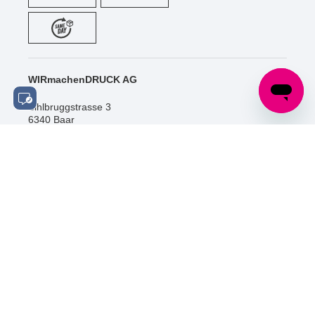
WIRmachenDRUCK AG
Sihlbruggstrasse 3
6340 Baar
Schweiz
Tel.: +41 (0) 52 / 588 06 20
info@wir-machen-druck.ch
SOCIAL MEDIA
ZERTIFIZIERUNGEN