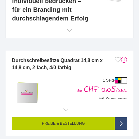
individuell bedrucken –
für ein Branding mit
durchschlagendem Erfolg
Durchschreibesätze Quadrat 14,8 cm x
14,8 cm, 2-fach, 4/0-farbig
1 Seite
CHF 0.05
ab
/Stck.
inkl. Versandkosten
Endformat (bedruckte Fläche):
148 x 148 mm (Quadrat gross)
Seitigkeit:
1-seitig (Vorderseite bedruckt, Rückseite unbedruckt)
Farbigkeit:
4/0-farbig CMYK (vollfarbig bedruckt)
PREISE & BESTELLUNG