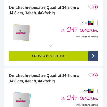
Durchschreibesätze Quadrat 14,8 cm x
14,8 cm, 3-fach, 4/0-farbig
1 Seite
CHF 0.10
ab
/Stck.
inkl. Versandkosten
Endformat (bedruckte Fläche):
148 x 148 mm (Quadrat gross)
Seitigkeit:
1-seitig (Vorderseite bedruckt, Rückseite unbedruckt)
Farbigkeit:
4/0-farbig CMYK (vollfarbig bedruckt)
PREISE & BESTELLUNG
Durchschreibesätze Quadrat 14,8 cm x
14,8 cm, 4-fach, 4/0-farbig
1 Seite
CHF 0.10
ab
/Stck.
inkl. Versandkosten