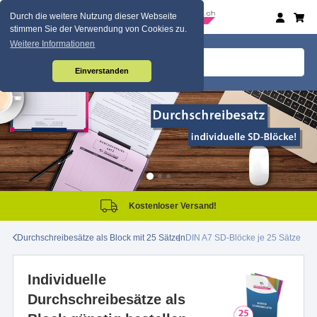
Durch die weitere Nutzung dieser Webseite
stimmen Sie der Verwendung von Cookies zu.
Weitere Informationen
Einverstanden
Kostenloser Versand!
Durchschreibesätze als Block mit 25 Sätzen
DIN A7 SD-Blöcke je 25 Sätze
Individuelle
Durchschreibesätze als