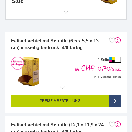
Sale
Faltschachtel mit Schütte (6,5 x 5,5 x 13
cm) einseitig bedruckt 4/0-farbig
1 Seite
CHF 0.70
ab
/Stck.
inkl. Versandkosten
Endformat (bedruckte Fläche):
260 x 315 mm
Seitigkeit:
1-seitig (Vorderseite bedruckt, Rückseite unbedruckt)
Farbigkeit:
4/0-farbig CMYK (vollfarbig bedruckt)
PREISE & BESTELLUNG
Faltschachtel mit Schütte (12,1 x 11,9 x 24
cm) einseitig bedruckt 4/0-farbig