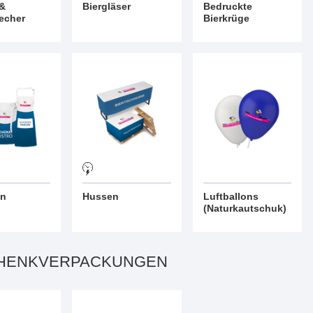
 &
Biergläser
Bedruckte
echer
Bierkrüge
en
Hussen
Luftballons
(Naturkautschuk)
HENKVERPACKUNGEN