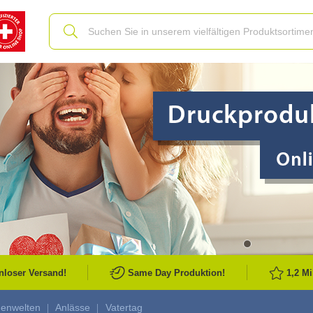
Slide
nloser Versand!
Same Day Produktion!
1,2 M
enwelten
Anlässe
Vatertag