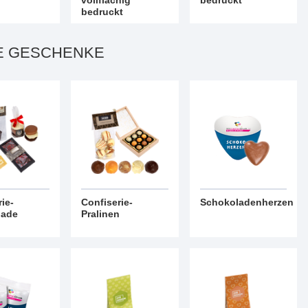
vollflächig
bedruckt
bedruckt
E GESCHENKE
ie-
Confiserie-
Schokoladenherzen
lade
Pralinen