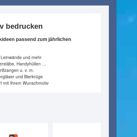
iv bedrucken
kideen passend zum jährlichen
, Leinwände und mehr
terstäbe, Handyhüllen …
illzangen u. v. m.
ergläser und Bierkrüge
ert mit Ihrem Wunschmotiv