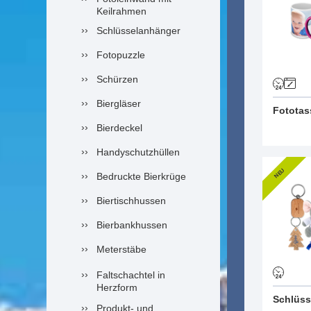
Keilrahmen
Schlüsselanhänger
Fotopuzzle
Schürzen
Biergläser
Fototas
Bierdeckel
Handyschutzhüllen
NEU
Bedruckte Bierkrüge
Biertischhussen
Bierbankhussen
Meterstäbe
Faltschachtel in
Herzform
Schlüss
Produkt- und