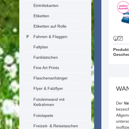
Eintrittskarten
Etiketten
Etiketten auf Rolle
Fahnen & Flaggen
Faltplan
Produkt
Gesche
Fanklatschen
Fine Art Prints
Flaschenanhänger
WAN
Flyer & Falzflyer
Fotoleinwand mit
Der
Va
Keilrahmen
bezeich
Allgem
Fototapete
untersc
Freizeit- & Reisetaschen
inoffiz