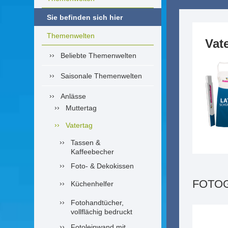
Sie befinden sich hier
Themenwelten
Vat
Beliebte Themenwelten
Saisonale Themenwelten
Anlässe
Muttertag
Vatertag
Tassen &
Kaffeebecher
Foto- & Dekokissen
FOTO
Küchenhelfer
Fotohandtücher,
vollflächig bedruckt
Fotoleinwand mit