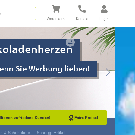
Warenkorb
Kontakt
Login
Go to Next Sli
illionen zufriedene Kunden!
Faire Preise!
en & Schokolade
Schoggi-Artikel