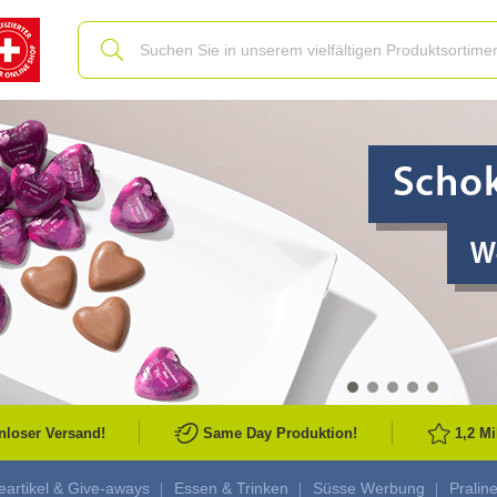
Slide
nloser Versand!
Same Day Produktion!
1,2 M
artikel & Give-aways
Essen & Trinken
Süsse Werbung
Pralin