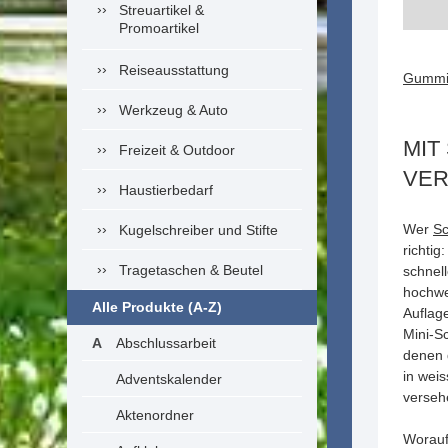
Streuartikel &
Promoartikel
Reiseausstattung
Gummi
Werkzeug & Auto
MIT
Freizeit & Outdoor
VE
Haustierbedarf
Wer
Sc
Kugelschreiber und Stifte
richtig
Tragetaschen & Beutel
schnel
hochwe
Alle Produkte (A-Z)
Auflag
Mini-S
Abschlussarbeit
denen 
in weis
Adventskalender
verseh
Aktenordner
Worauf