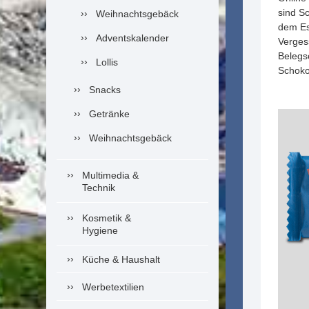
sind S
Weihnachtsgebäck
dem Es
Adventskalender
Verges
Belegs
Lollis
Schoko
Snacks
Getränke
Weihnachtsgebäck
Multimedia &
Technik
Kosmetik &
Hygiene
Küche & Haushalt
Werbetextilien