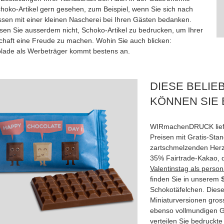
choko-Artikel gern gesehen, zum Beispiel, wenn Sie sich nach
sen mit einer kleinen Nascherei bei Ihren Gästen bedanken.
sen Sie ausserdem nicht, Schoko-Artikel zu bedrucken, um Ihrer
chaft eine Freude zu machen. Wohin Sie auch blicken:
lade als Werbeträger kommt bestens an.
DIESE BELIE
KÖNNEN SIE
WIRmachenDRUCK liefert
Preisen mit Gratis-Sta
zartschmelzenden Herz
35% Fairtrade-Kakao, d
Valentinstag als perso
finden Sie in unserem
Schokotäfelchen. Diese
Miniaturversionen gros
ebenso vollmundigen G
verteilen Sie bedruckt