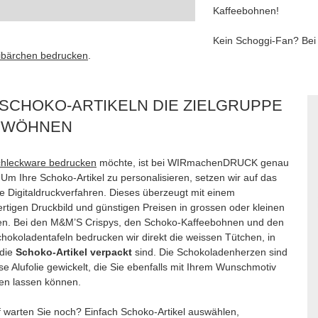
Kaffeebohnen!
Kein Schoggi-Fan? Bei
bärchen bedrucken
.
 SCHOKO-ARTIKELN DIE ZIELGRUPPE
RWÖHNEN
hleckware bedrucken
möchte, ist bei WIRmachenDRUCK genau
: Um Ihre Schoko-Artikel zu personalisieren, setzen wir auf das
le Digitaldruckverfahren. Dieses überzeugt mit einem
rtigen Druckbild und günstigen Preisen in grossen oder kleinen
en. Bei den M&M’S Crispys, den Schoko-Kaffeebohnen und den
chokoladentafeln bedrucken wir direkt die weissen Tütchen, in
die
Schoko-Artikel verpackt
sind. Die Schokoladenherzen sind
se Alufolie gewickelt, die Sie ebenfalls mit Ihrem Wunschmotiv
en lassen können.
 warten Sie noch? Einfach Schoko-Artikel auswählen,