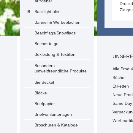
Aufkleber
Druckd
Zielgr
Backlightfolie
Banner & Werbeblachen
Beachflags/Snowflags
Becher to go
Bekleidung & Textilien
UNSERE
Besonders
Alle Produ
umweltfreundliche Produkte
Bücher
Bierdeckel
Etiketten
Blöcke
Neue Prod
Same Day 
Briefpapier
Verpackun
Briefwahlunterlagen
Werbeartik
Broschüren & Kataloge