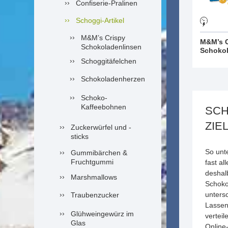
Confiserie-Pralinen
Schoggi-Artikel
M&M’s Crispy
M&M’s C
Schokoladenlinsen
Schokol
Schoggitäfelchen
Schokoladenherzen
Schoko-
Kaffeebohnen
SCH
ZIE
Zuckerwürfel und -
sticks
So unt
Gummibärchen &
Fruchtgummi
fast a
deshalb
Marshmallows
Schokol
unters
Traubenzucker
Lassen
Glühweingewürz im
verteil
Glas
Online