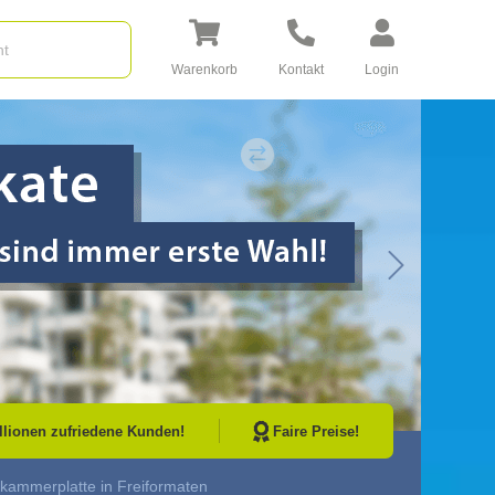
Warenkorb
Kontakt
Login
Go to Next Sli
illionen zufriedene Kunden!
Faire Preise!
lkammerplatte in Freiformaten