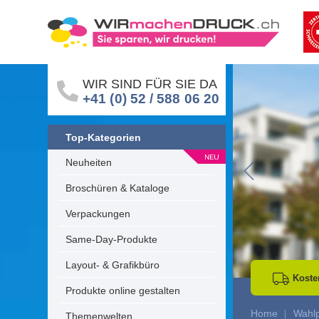
WIR SIND FÜR SIE DA
+41 (0) 52 / 588 06 20
Top-Kategorien
Neuheiten
Go to Previous 
Broschüren & Kataloge
Verpackungen
Same-Day-Produkte
Layout- & Grafikbüro
Koste
Produkte online gestalten
Home
Wahlp
Themenwelten