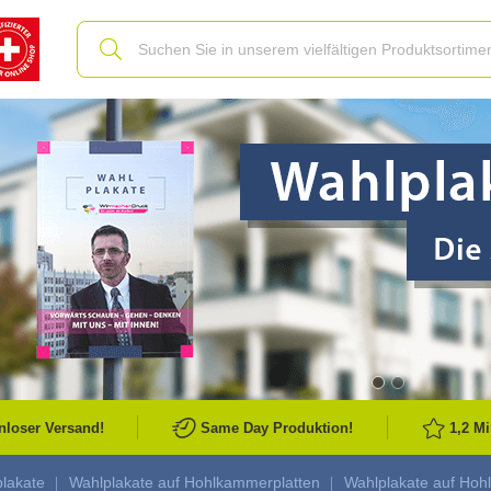
Slide
nloser Versand!
Same Day Produktion!
1,2 M
lakate
Wahlplakate auf Hohlkammerplatten
Wahlplakate auf Hoh