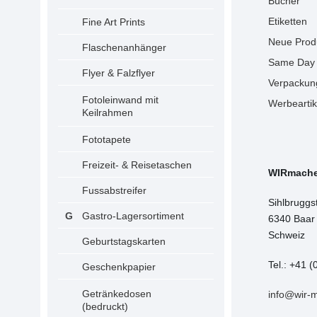
Bücher
Etiketten
Fine Art Prints
Neue Prod
Flaschenanhänger
Same Day 
Flyer & Falzflyer
Verpackun
Fotoleinwand mit
Werbeartik
Keilrahmen
Fototapete
Freizeit- & Reisetaschen
WIRmach
Fussabstreifer
Sihlbruggs
Gastro-Lagersortiment
6340 Baar
Schweiz
Geburtstagskarten
Tel.: +41 (
Geschenkpapier
Getränkedosen
info@wir-
(bedruckt)