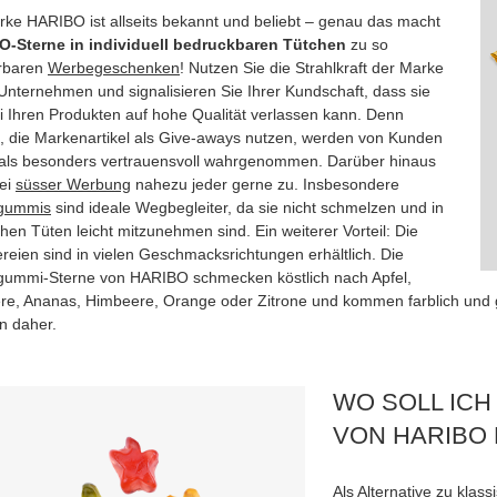
rke HARIBO ist allseits bekannt und beliebt – genau das macht
-Sterne in individuell bedruckbaren Tütchen
zu so
rbaren
Werbegeschenken
! Nutzen Sie die Strahlkraft der Marke
 Unternehmen und signalisieren Sie Ihrer Kundschaft, dass sie
ei Ihren Produkten auf hohe Qualität verlassen kann. Denn
, die Markenartikel als Give-aways nutzen, werden von Kunden
 als besonders vertrauensvoll wahrgenommen. Darüber hinaus
bei
süsser Werbung
nahezu jeder gerne zu. Insbesondere
tgummis
sind ideale Wegbegleiter, da sie nicht schmelzen und in
hen Tüten leicht mitzunehmen sind. Ein weiterer Vorteil: Die
reien sind in vielen Geschmacksrichtungen erhältlich. Die
gummi-Sterne von HARIBO schmecken köstlich nach Apfel,
re, Ananas, Himbeere, Orange oder Zitrone und kommen farblich und g
n daher.
WO SOLL IC
VON HARIBO 
Als Alternative zu klas