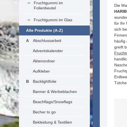
Fruchtgummi im
Die Ma
Folienbeutel
HARIBO
wunde
Fruchtgummi im Glas
für Ihr
sich b
Alle Produkte (A-Z)
Firmen
Abschlussarbeit
häufig
greift 
Adventskalender
Fruch
handlic
Aktenordner
Nasche
Frucht
Aufkleber
Erdbee
Backlightfolie
Tütche
Banner & Werbeblachen
Beachflags/Snowflags
Becher to go
Bekleidung & Textilien