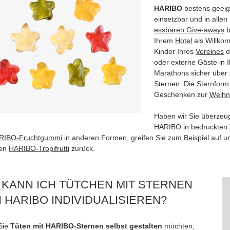
HARIBO
bestens geeigne
einsetzbar und in alle
essbaren Give-aways
b
Ihrem
Hotel
als Willko
Kinder Ihres
Vereines
d
oder externe Gäste in 
Marathons sicher über
Sternen. Die Sternform 
Geschenken zur
Weihn
Haben wir Sie überzeug
HARIBO in bedruckte
RIBO-Fruchtgummi
in anderen Formen, greifen Sie zum Beispiel auf 
ten
HARIBO-Tropifrutti
zurück.
 KANN ICH TÜTCHEN MIT STERNEN
 HARIBO INDIVIDUALISIEREN?
Sie
Tüten mit HARIBO-Sternen selbst gestalten
möchten,