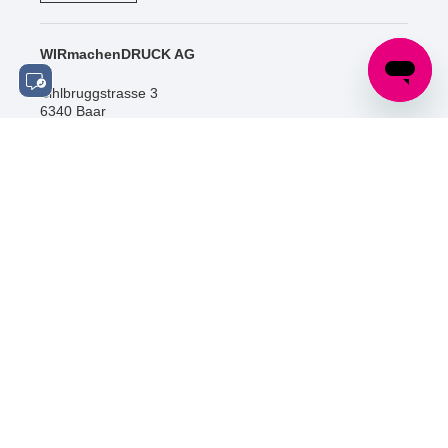
WIRmachenDRUCK AG
Sihlbruggstrasse 3
6340 Baar
Schweiz
Tel.: +41 (0) 52 / 588 06 20
info@wir-machen-druck.ch
SOCIAL MEDIA
ZERTIFIZIERUNGEN