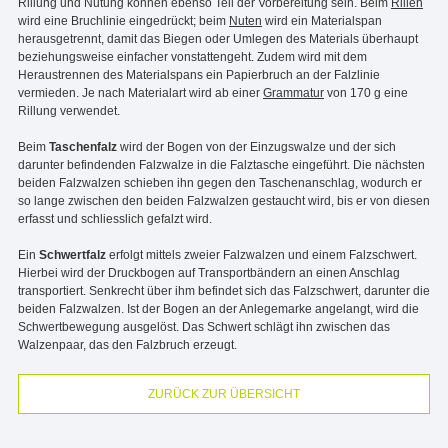
Rillung und Nutung können ebenso Teil der Vorbereitung sein. Beim
Rillen
wird eine Bruchlinie eingedrückt; beim
Nuten
wird ein Materialspan
herausgetrennt, damit das Biegen oder Umlegen des Materials überhaupt
beziehungsweise einfacher vonstattengeht. Zudem wird mit dem
Heraustrennen des Materialspans ein Papierbruch an der Falzlinie
vermieden. Je nach Materialart wird ab einer
Grammatur
von 170 g eine
Rillung verwendet.
Beim
Taschenfalz
wird der Bogen von der Einzugswalze und der sich
darunter befindenden Falzwalze in die Falztasche eingeführt. Die nächsten
beiden Falzwalzen schieben ihn gegen den Taschenanschlag, wodurch er
so lange zwischen den beiden Falzwalzen gestaucht wird, bis er von diesen
erfasst und schliesslich gefalzt wird.
Ein
Schwertfalz
erfolgt mittels zweier Falzwalzen und einem Falzschwert.
Hierbei wird der Druckbogen auf Transportbändern an einen Anschlag
transportiert. Senkrecht über ihm befindet sich das Falzschwert, darunter die
beiden Falzwalzen. Ist der Bogen an der Anlegemarke angelangt, wird die
Schwertbewegung ausgelöst. Das Schwert schlägt ihn zwischen das
Walzenpaar, das den Falzbruch erzeugt.
ZURÜCK ZUR ÜBERSICHT